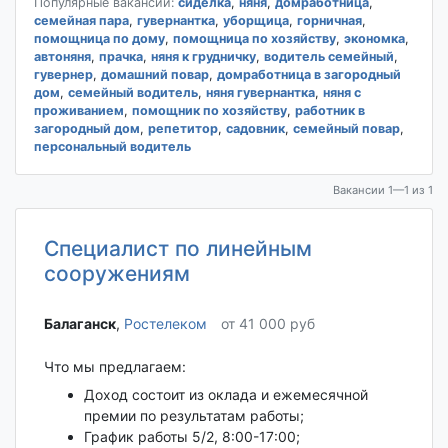
Популярные вакансии:
сиделка
,
няня
,
домработница
,
семейная пара
,
гувернантка
,
уборщица
,
горничная
,
помощница по дому
,
помощница по хозяйству
,
экономка
,
автоняня
,
прачка
,
няня к грудничку
,
водитель семейный
,
гувернер
,
домашний повар
,
домработница в загородный
дом
,
семейный водитель
,
няня гувернантка
,
няня с
проживанием
,
помощник по хозяйству
,
работник в
загородный дом
,
репетитор
,
садовник
,
семейный повар
,
персональный водитель
Вакансии 1—1 из 1
Специалист по линейным
сооружениям
Балаганск‎
,
Ростелеком
от 41 000 руб
Что мы предлагаем:
Доход состоит из оклада и ежемесячной
премии по результатам работы;
График работы 5/2, 8:00-17:00;