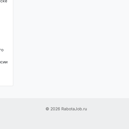
нске
го
нсии
© 2026 RabotaJob.ru