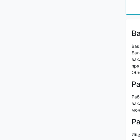
В
Вак
Бал
вак
пря
Объ
Р
Раб
вак
мож
Ра
Ищу