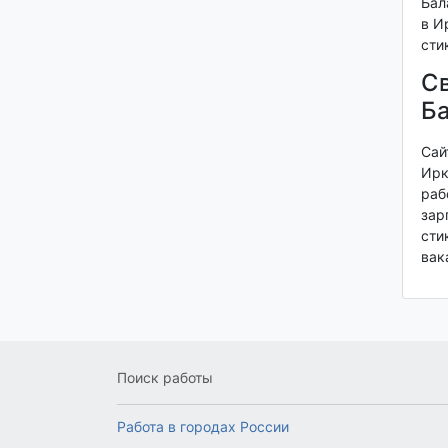
Бал
в И
сти
Св
Ба
Сай
Ирк
раб
зар
сти
вак
Поиск работы
Работа в городах России