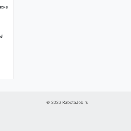
нске
ой
© 2026 RabotaJob.ru