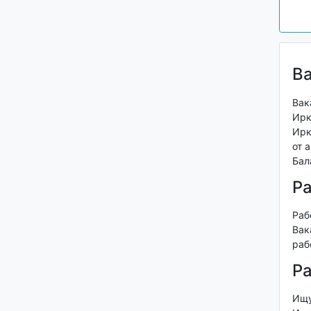
Ва
Вак
Ирк
Ирк
от 
Бал
Ра
Раб
Вак
раб
Ра
Ищу