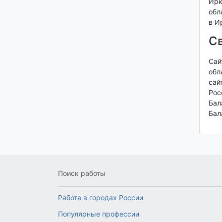
Ирк
обл
в И
Св
Сай
обл
сай
Рос
Бал
Бал
Поиск работы
Работа в городах России
Популярные профессии