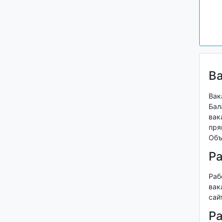
В
Вак
Бал
вак
пря
Объ
Р
Раб
вак
сай
Ра