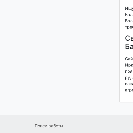
Ищу
Бал
Бал
тре
Св
Ба
Сай
Ирк
пря
ру,
вак
агр
Поиск работы