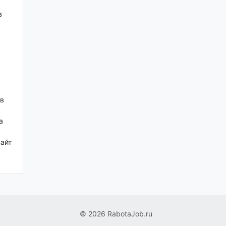
в
в
а
айт
© 2026 RabotaJob.ru