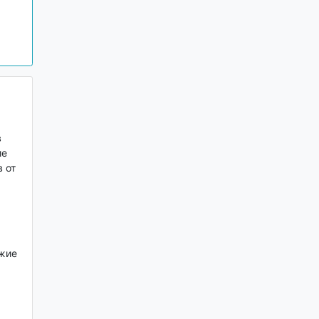
в
ие
 от
ежие
м